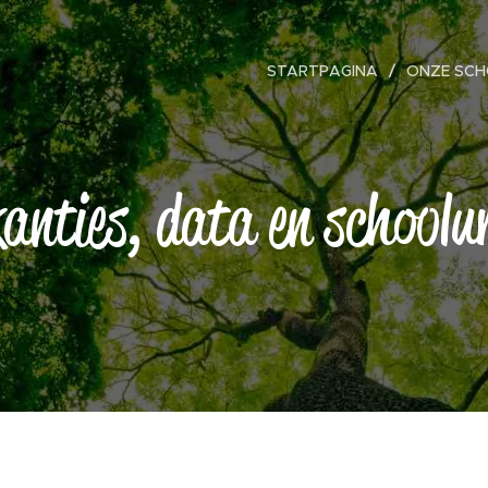
STARTPAGINA
ONZE SCH
anties, data en schoolu