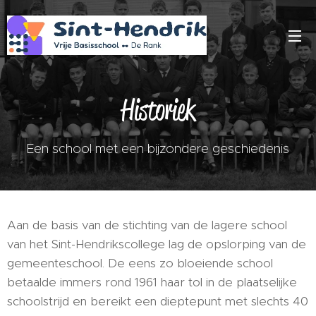
Historiek
Een school met een bijzondere geschiedenis
Aan de basis van de stichting van de lagere school
van het Sint-Hendrikscollege lag de opslorping van de
gemeenteschool. De eens zo bloeiende school
betaalde immers rond 1961 haar tol in de plaatselijke
schoolstrijd en bereikt een dieptepunt met slechts 40