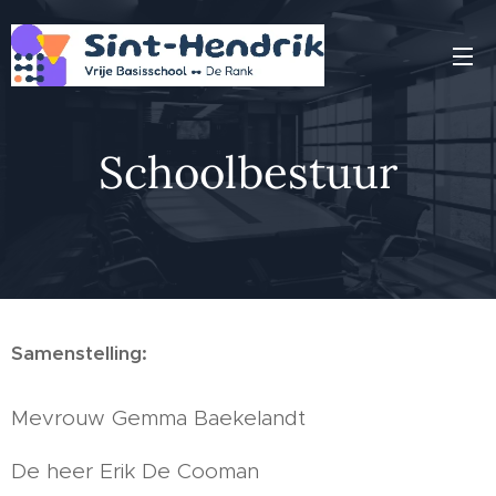
Schoolbestuur
Samenstelling:
Mevrouw Gemma Baekelandt
De heer Erik De Cooman